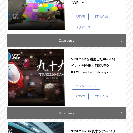
スVR』~
AR/VR
STYLY.biz
メタバース
Case study
STYLY.bizを活用したAR/VRイ
ベントを開催 ～TSKUMO-
KAMI：soul of folk toys～
デジタルツイン
AR/VR
STYLY.biz
Case study
STYLY.biz XR見学ツアー ソリ