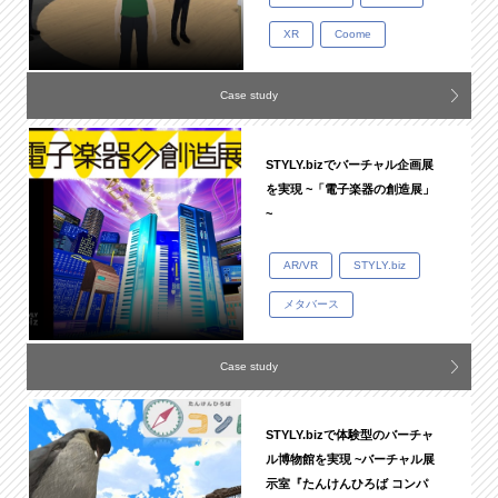
XR
Coome
Case study
STYLY.bizでバーチャル企画展
を実現 ~「電子楽器の創造展」
~
AR/VR
STYLY.biz
メタバース
Case study
STYLY.bizで体験型のバーチャ
ル博物館を実現 ~バーチャル展
示室『たんけんひろば コンパ