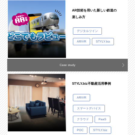
AR技術を用いた新しい鉄道の
楽しみ方
デジタルツイン
AR/VR
STYLY.biz
Case study
STYLY.biz不動産活用事例
AR/VR
スマートデバイス
クラウド
PaaS
POC
STYLY.biz