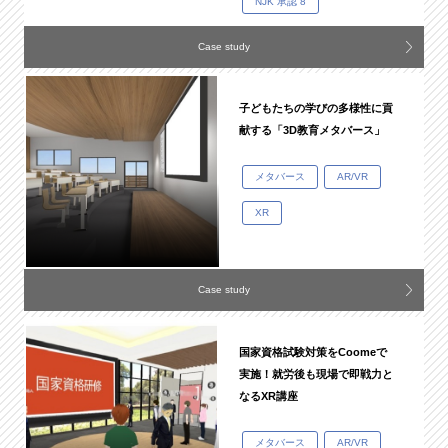
NJK 承認 8
Case study
子どもたちの学びの多様性に貢
献する「3D教育メタバース」
メタバース
AR/VR
XR
Case study
国家資格試験対策をCoomeで
実施！就労後も現場で即戦力と
なるXR講座
メタバース
AR/VR