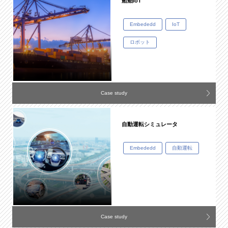
船舶IoT
Embededd
IoT
ロボット
Case study
自動運転シミュレータ
Embededd
自動運転
Case study