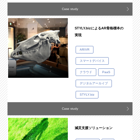
Case study
STYLY.bizによるAR骨格標本の
実現
AR/VR
スマートデバイス
クラウド
PaaS
デジタルアーカイブ
STYLY.biz
Case study
減災支援ソリューション