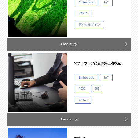
Embededd
IoT
LPWA
デジタルツイン
Case study
ソフトウェア品質の第三者検証
Embededd
IoT
POC
5G
LPWA
Case study