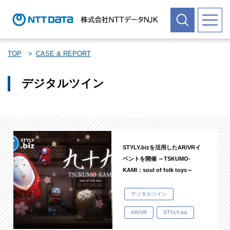
TOP
CASE & REPORT
デジタルツイン
STYLY.bizを活用したAR/VRイ
ベントを開催 ～TSKUMO-
KAMI：soul of folk toys～
デジタルツイン
AR/VR
STYLY.biz