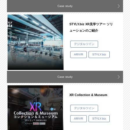
Case study
STYLY.biz XR見学ツアー ソリ
ューションのご紹介
デジタルツイン
AR/VR
STYLY.biz
Case study
XR Collection & Museum
デジタルツイン
AR/VR
STYLY.biz