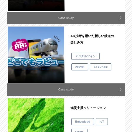
Case study
AR技術を用いた新しい鉄道の
楽しみ方
デジタルツイン
AR/VR
STYLY.biz
Case study
減災支援ソリューション
Embededd
IoT