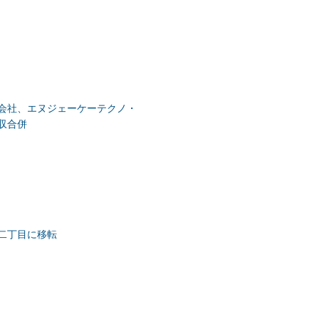
会社、エヌジェーケーテクノ・
収合併
二丁目に移転