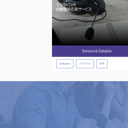
Service＆Solution
Solution
クラウド
IVR