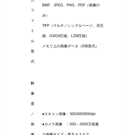
BMP、JPEG、PNG、PDF（画像の
フ
み）
ァ
TIFF（マルチ／シングルページ、非圧
イ
縮、G3/G4圧縮、LZW圧縮）
ル
メモリ上の画像データ（DIB形式）
形
式
解
像
度
／
●スキャン画像：300/400/600dpi
画
●カメラ画像 ：500～3500万画素
像
※画像サイズ：最大Ａ３まで