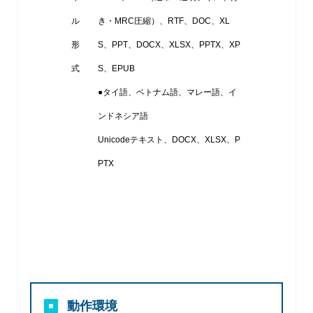
ル
き・MRC圧縮）、RTF、DOC、XL
形
S、PPT、DOCX、XLSX、PPTX、XP
式
S、EPUB
●タイ語、ベトナム語、マレー語、イ
ンドネシア語
Unicodeテキスト、DOCX、XLSX、P
PTX
動作環境