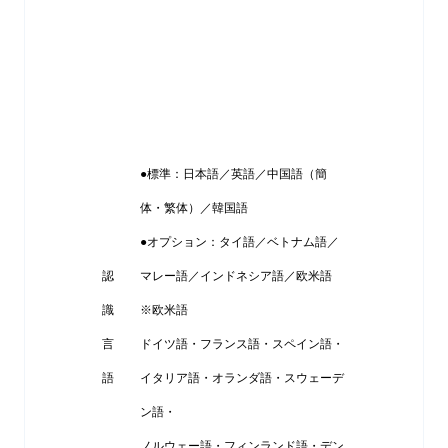
●標準：日本語／英語／中国語（簡
体・繁体）／韓国語
●オプション：タイ語／ベトナム語／
認
マレー語／インドネシア語／欧米語
識
※欧米語
言
ドイツ語・フランス語・スペイン語・
語
イタリア語・オランダ語・スウェーデ
ン語・
ノルウェー語・フィンランド語・デン