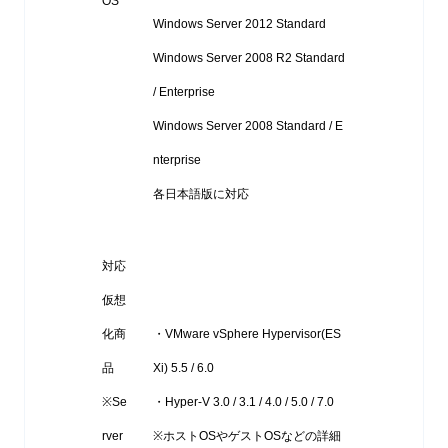
OS
Windows Server 2012 Standard
Windows Server 2008 R2 Standard
/ Enterprise
Windows Server 2008 Standard / E
nterprise
各日本語版に対応
対応
仮想
化商
・VMware vSphere Hypervisor(ES
品
Xi) 5.5 / 6.0
※Se
・Hyper-V 3.0 / 3.1 / 4.0 / 5.0 / 7.0
rver
※ホストOSやゲストOSなどの詳細