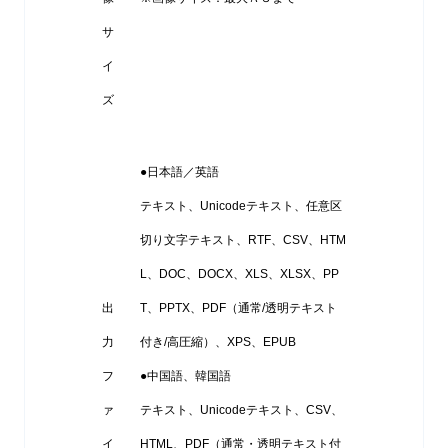
サ
イ
ズ
●日本語／英語
テキスト、Unicodeテキスト、任意区
切り文字テキスト、RTF、CSV、HTM
L、DOC、DOCX、XLS、XLSX、PP
出
T、PPTX、PDF（通常/透明テキスト
力
付き/高圧縮）、XPS、EPUB
フ
●中国語、韓国語
ァ
テキスト、Unicodeテキスト、CSV、
イ
HTML、PDF（通常・透明テキスト付