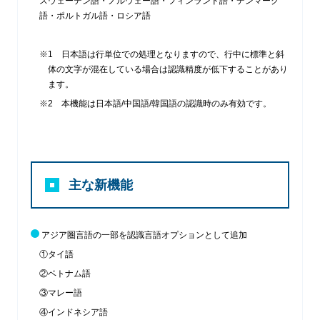
スウェーデン語・ノルウェー語・フィンランド語・デンマーク
語・ポルトガル語・ロシア語
※1 日本語は行単位での処理となりますので、行中に標準と斜
体の文字が混在している場合は認識精度が低下することがあり
ます。
※2 本機能は日本語/中国語/韓国語の認識時のみ有効です。
主な新機能
アジア圏言語の一部を認識言語オプションとして追加
①タイ語
②ベトナム語
③マレー語
④インドネシア語