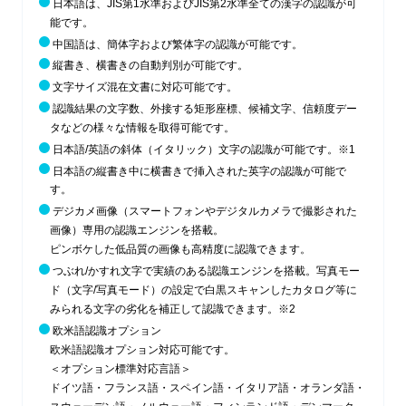
日本語は、JIS第1水準およびJIS第2水準全ての漢字の認識が可
能です。
中国語は、簡体字および繁体字の認識が可能です。
縦書き、横書きの自動判別が可能です。
文字サイズ混在文書に対応可能です。
認識結果の文字数、外接する矩形座標、候補文字、信頼度デー
タなどの様々な情報を取得可能です。
日本語/英語の斜体（イタリック）文字の認識が可能です。※1
日本語の縦書き中に横書きで挿入された英字の認識が可能で
す。
デジカメ画像（スマートフォンやデジタルカメラで撮影された
画像）専用の認識エンジンを搭載。
ピンボケした低品質の画像も高精度に認識できます。
つぶれ/かすれ文字で実績のある認識エンジンを搭載。写真モー
ド（文字/写真モード）の設定で白黒スキャンしたカタログ等に
みられる文字の劣化を補正して認識できます。※2
欧米語認識オプション
欧米語認識オプション対応可能です。
＜オプション標準対応言語＞
ドイツ語・フランス語・スペイン語・イタリア語・オランダ語・