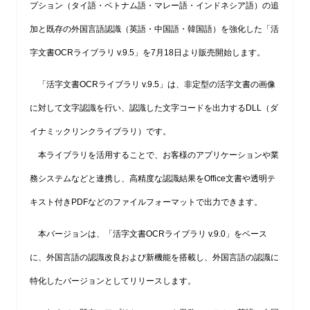
プション（タイ語・ベトナム語・マレー語・インドネシア語）の追
加と既存の外国言語認識（英語・中国語・韓国語）を強化した「活
字文書OCRライブラリ v.9.5」を7月18日より販売開始します。
「活字文書OCRライブラリ v.9.5」は、非定型の活字文書の画像
に対して文字認識を行い、認識した文字コードを出力するDLL（ダ
イナミックリンクライブラリ）です。
本ライブラリを活用することで、お客様のアプリケーションや業
務システムなどと連携し、高精度な認識結果をOffice文書や透明テ
キスト付きPDFなどのファイルフォーマットで出力できます。
本バージョンは、「活字文書OCRライブラリ v.9.0」をベース
に、外国言語の認識改良および新機能を搭載し、外国言語の認識に
特化したバージョンとしてリリースします。