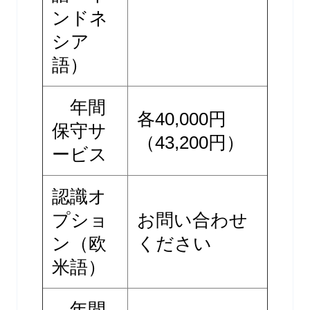
ンドネ
シア
語）
年間
各40,000円
保守サ
（43,200円）
ービス
認識オ
プショ
お問い合わせ
ン（欧
ください
米語）
年間