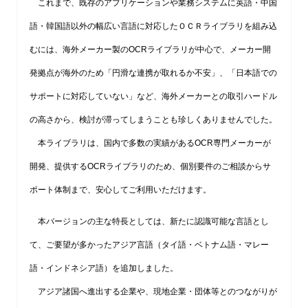
これまで、既存のアプリケーションや業務システムに英語・中国
語・韓国語以外の幅広い言語に対応したＯＣＲライブラリを組み込
むには、海外メーカー製のOCRライブラリが中心で、メーカー開
発拠点が海外のため「円滑な連携が取れるか不安」、「日本語での
サポートに対応していない」など、海外メーカーとの取引ハードル
の高さから、検討が滞ってしまうことも珍しくありませんでした。
本ライブラリは、国内で多数の実績があるOCR専門メーカーが
開発、提供するOCRライブラリのため、個別要件のご相談からサ
ポート体制まで、安心してご利用いただけます。
本バージョンの主な特長としては、新たに認識可能な言語とし
て、ご要望が多かったアジア言語（タイ語・ベトナム語・マレー
語・インドネシア語）を追加しました。
アジア諸国へ進出する企業や、現地企業・団体等とのつながりが