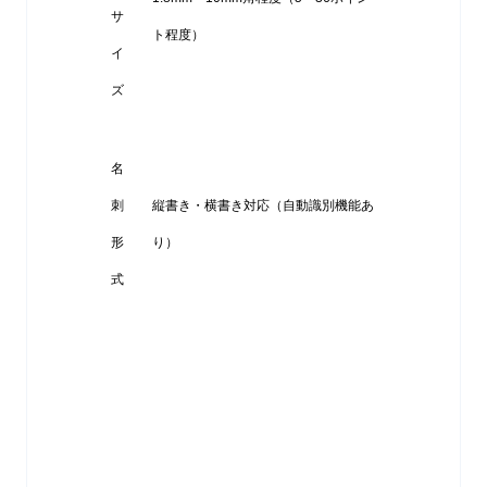
サ
ト程度）
イ
ズ
名
刺
縦書き・横書き対応（自動識別機能あ
形
り）
式