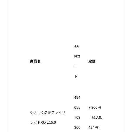
JA
Nコ
商品名
定価
ー
ド
494
655
7,800円
やさしく名刺ファイリ
703
（税込8,
ング PRO v.15.0
360
424円）