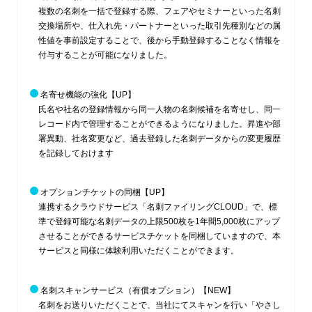
複数の名刺を一括で登録する際、フェアやセミナーといった名刺
交換場所や、仕入れ先・パートナーといった取引先種別などの属
性値を事前設定することで、後から手動登録することなく情報を
付与することが可能になりました。
名寄せ機能の強化
【UP】
氏名や社名の登録情報から同一人物の名刺候補を名寄せし、同一
レコード内で管理することができるようになりました。昇進や部
署異動、社名変更など、過去登録した名刺データからの変更履歴
を記録しておけます
オプションチケットの同梱
【UP】
連携するクラウドサービス「名刺ファイリングCLOUD」で、標
準で登録可能な名刺データの上限500枚を1年間5,000枚にアップ
させることができるサービスチケットを同梱していますので、本
サービスと同様に体験利用いただくことができます。
名刺スキャンサービス（有償オプション）
【NEW】
名刺をお送りいただくことで、当社にてスキャンを行い「やさし