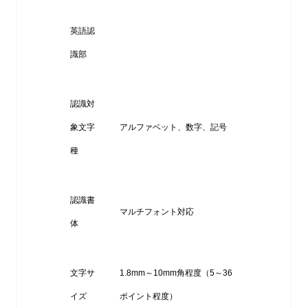
英語認
識部
認識対
象文字
アルファベット、数字、記号
種
認識書
マルチフォント対応
体
文字サ
1.8mm～10mm角程度（5～36
イズ
ポイント程度）