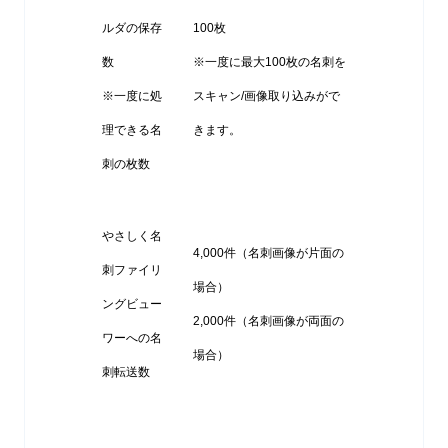
ルダの保存
100枚
数
※一度に最大100枚の名刺を
※一度に処
スキャン/画像取り込みがで
理できる名
きます。
刺の枚数
やさしく名
4,000件（名刺画像が片面の
刺ファイリ
場合）
ングビュー
2,000件（名刺画像が両面の
ワーへの名
場合）
刺転送数