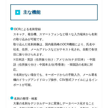
主な機能
OCRによる名刺登録
スキャナ、複合機、スマートフォンなど様々な入力端末から名刺
の取り込みが可能です。
取り込んだ名刺画像は、国内最高峰のOCR機能により、氏名や
社名、住所、メールアドレスなどがテキスト化され、自動で各項
目に振り分けられます。
※日本語・英語（住所振り分け：アメリカ/カナダ/日本）・中国
語（住所振り分け：中国本土/台湾/香港）・韓国語の名刺に対
応。
※名刺がない場合でも、キーボードからの手動入力、メール署名
欄のドラッグアンドドロップ操作、CSV形式ファイルによるイン
ポートが可能。
名刺の整理・検索
大量の名刺をデジタルデータに変換しデータベース化すること