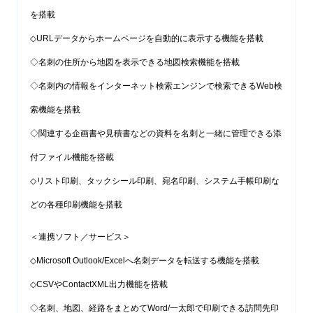
を搭載
◇URLデータからホームページを自動的に表示する機能を搭載
◇名刺の住所から地図を表示できる地図検索機能を搭載
◇名刺内の情報をインターネット検索エンジンで検索できるWeb検
索機能を搭載
◇関連する企画書や見積書などの資料を名刺と一緒に管理できる添
付ファイル機能を搭載
◇リスト印刷、タックシール印刷、宛名印刷、システム手帳印刷な
どの各種印刷機能を搭載
＜連携ソフト／サービス＞
◇Microsoft Outlook/Excelへ名刺データを転送する機能を搭載
◇CSVやContactXML出力機能を搭載
◇名刺、地図、経路をまとめてWord/一太郎で印刷できる訪問先印