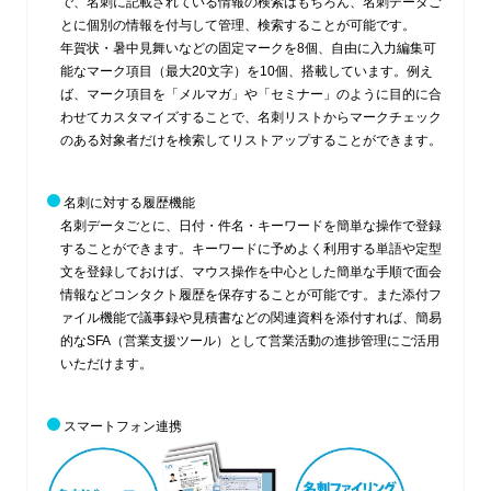
で、名刺に記載されている情報の検索はもちろん、名刺データご
とに個別の情報を付与して管理、検索することが可能です。
年賀状・暑中見舞いなどの固定マークを8個、自由に入力編集可
能なマーク項目（最大20文字）を10個、搭載しています。例え
ば、マーク項目を「メルマガ」や「セミナー」のように目的に合
わせてカスタマイズすることで、名刺リストからマークチェック
のある対象者だけを検索してリストアップすることができます。
名刺に対する履歴機能
名刺データごとに、日付・件名・キーワードを簡単な操作で登録
することができます。キーワードに予めよく利用する単語や定型
文を登録しておけば、マウス操作を中心とした簡単な手順で面会
情報などコンタクト履歴を保存することが可能です。また添付フ
ァイル機能で議事録や見積書などの関連資料を添付すれば、簡易
的なSFA（営業支援ツール）として営業活動の進捗管理にご活用
いただけます。
スマートフォン連携