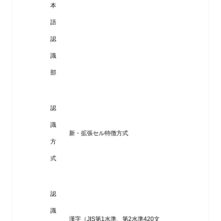
本
語
認
識
部
認
識
新・拡張セル特徴方式
方
式
認
識
漢字（JIS第1水準、第2水準420文