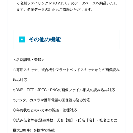
く名刺ファイリング PRO v.15.0」のデータベースを納品いたし
ます。名刺データの訂正もご依頼いただけます。
その他の機能
＜名刺認識・登録＞
◇専用スキャナ、複合機やフラットベッドスキャナからの画像読み
込み対応
◇BMP・TIFF・JPEG・PNGの画像ファイル形式の読み込み対応
◇デジタルカメラや携帯電話の画像読み込み対応
◇年賀状などのハガキの認識・管理対応
◇読み仮名辞書(登録件数：氏名【姓】・氏名【名】・社名ごとに
最大100件）を標準で搭載