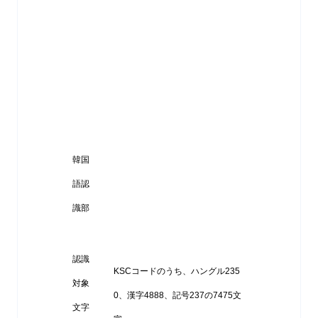
韓国
語認
識部
認識
KSCコードのうち、ハングル235
対象
0、漢字4888、記号237の7475文
文字