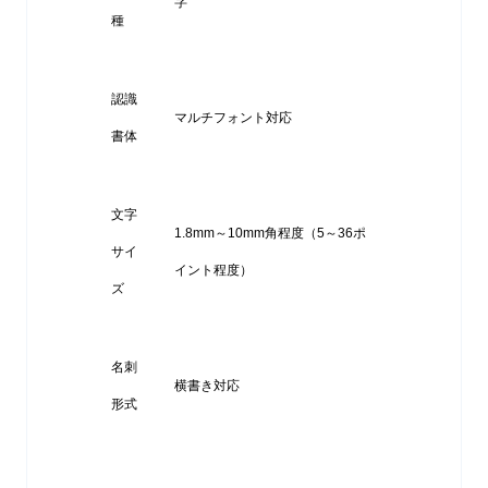
字
種
認識
マルチフォント対応
書体
文字
1.8mm～10mm角程度（5～36ポ
サイ
イント程度）
ズ
名刺
横書き対応
形式