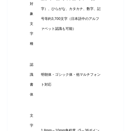
対
字）、ひらがな、カタカナ、数字、記
象
号等約3,700文字（日本語中のアルフ
文
ァベット認識も可能）
字
種
認
識
明朝体・ゴシック体・他マルチフォン
書
ト対応
体
文
字
1.8mm～10mm角程度（5～36ポイン