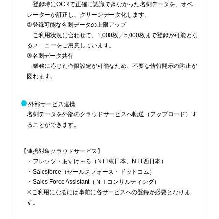
登録時にOCRで正確に認識できなかった名刺データを、オペ
レーターが訂正し、クリーンデータ化します。
②登録可能な名刺データの上限アップ
ご利用状況に合わせて、1,000枚／5,000枚まで登録が可能とな
るメニューをご用意しています。
③名刺データ共有
業務に応じた権限設定が可能なため、不要な情報開示の防止が
図れます。
外部サービス連携
名刺データを外部のクラウドサービスへ転送（アップロード）す
ることができます。
【連携対象クラウドサービス】
・フレッツ・あずけ～る（NTT東日本、NTT西日本）
・Salesforce（セールスフォース・ドットコム）
・Sales Force Assistant（ＮＩコンサルティング）
※ご利用になるには事前に各サービスへの登録が必要となりま
す。