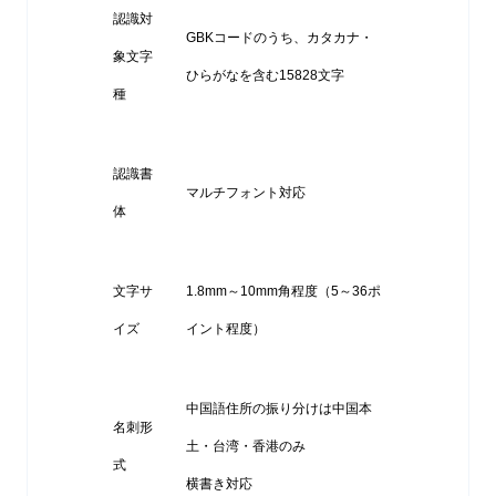
認識対
GBKコードのうち、カタカナ・
象文字
ひらがなを含む15828文字
種
認識書
マルチフォント対応
体
文字サ
1.8mm～10mm角程度（5～36ポ
イズ
イント程度）
中国語住所の振り分けは中国本
名刺形
土・台湾・香港のみ
式
横書き対応