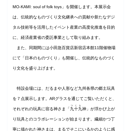
MO-KAMI: soul of folk toys」を開催します。本展示会
は、伝統的なものづくり文化継承への貢献や新たなデジ
タル技術等を活用したイベント産業の高度化推進を目的
に、経済産業省の委託事業として取り組みます。
また、同期間には小田急百貨店新宿店本館11階催物場
にて「日本のものづくり」も開催し、伝統的なものづく
り文化を盛り上げます。
特設会場には、だるまや人形など九州各県の郷土玩具
を７点展示します。ARグラスを通じてご覧いただくと、
つくも
それぞれの玩具に宿る神さま「
九十九
神」が浮かび上が
り玩具とのコラボレーションが始まります。繊細かつ丁
寧に描かれた神さまは、まるでそこにいるかのように感